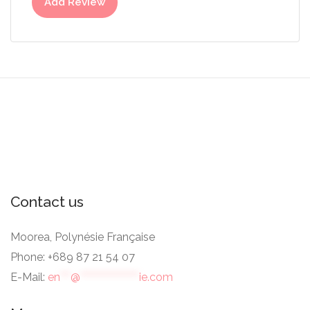
Add Review
Contact us
Moorea, Polynésie Française
Phone: +689 87 21 54 07
E-Mail:
en
***
@
*****************
ie.com